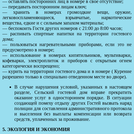
— оставлять посторонних лиц в номере в свое отсутствие;
— передавать посторонним лицам ключ;
— хранить в номерах громоздкие вещи, оружие,
легковоспламеняющиеся, взрывчатые, наркотические
вещества, едкие и с сильным запахом материалы;
— беспокоить Гостя других номеров с 21:00 до 8:00 часов;
— распивать спиртные напитки на территории гостевого
дома;
— пользоваться нагревательными приборами, если это не
предусмотрено в номере;
— использование в номерах кипятильников, мультиварки,
кофеварки, электроплиток и приборов с открытым огнем
категорически воспрещено;
— курить на территории гостевого дома и в номере ( Курение
разрешено только в специально отведенном месте во дворе).
В случае нарушения условий, указанных в настоящем
разделе, Сельский гостевой дом вправе прекратить
оказание услуг в одностороннем порядке. В ситуации
создающей помеху отдыху других Гостей вызвать наряд
полиции для составления административного протокола
и выселения без выплаты компенсации или возврата
средств, уплаченных за проживание.
5. ЭКОЛОГИЯ И ЭКОНОМИЯ